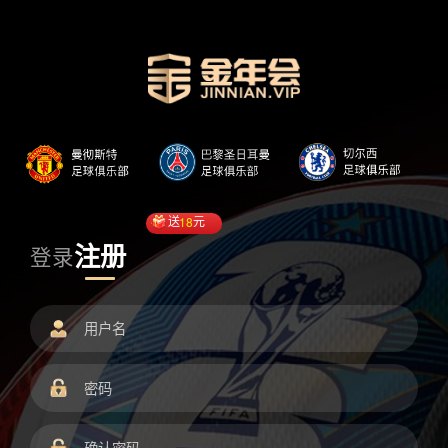
送
18
元
注册
登录